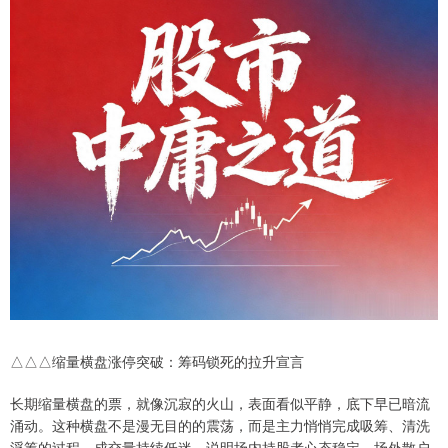
△△△缩量横盘涨停突破：筹码锁死的拉升宣言
长期缩量横盘的票，就像沉寂的火山，表面看似平静，底下早已暗流
涌动。这种横盘不是漫无目的的震荡，而是主力悄悄完成吸筹、清洗
浮筹的过程。成交量持续低迷，说明场内持股者心态稳定，场外散户