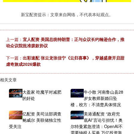
新宝配资提示：文章来自网络，不代表本站观点。
上一篇：
宜人配资 美国总统特朗普：正与众议长约翰逊合作，推
动众议院批准拨款协议
下一篇：
出彩速配 张云龙张佳宁《云归喜事》，穿越盛唐开启甜
虐奇旅成2026爆款
相关文章
大盈家 吃魔芋对减肥
牛小散 河南鲁山县28
的好处
岁女教师新婚日坠
楼，校方：不清楚具体情况
亿配资 美司法部调查
美港通配资 “政府兜
鲍威尔 美联储独立性
底AI”言论引担忧！奥
受关注
尔特曼紧急澄清：OpenAI不
需要纳税人买单 万亿投资靠