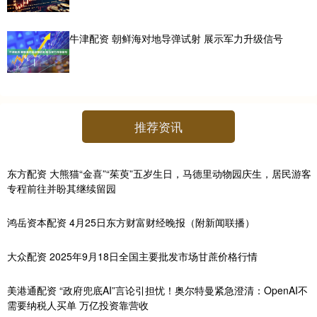
牛津配资 朝鲜海对地导弹试射 展示军力升级信号
推荐资讯
东方配资 大熊猫“金喜”“茱萸”五岁生日，马德里动物园庆生，居民游客
专程前往并盼其继续留园
鸿岳资本配资 4月25日东方财富财经晚报（附新闻联播）
大众配资 2025年9月18日全国主要批发市场甘蔗价格行情
美港通配资 “政府兜底AI”言论引担忧！奥尔特曼紧急澄清：OpenAI不
需要纳税人买单 万亿投资靠营收