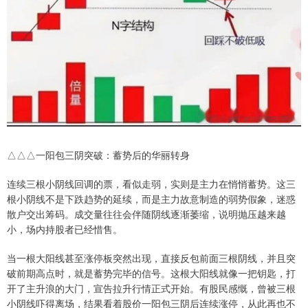
△△△一阳包三阴突破：蓄势后的华丽转身
连续三根小阴线回调的票，看似走弱，实则是主力在悄悄蓄势。这三
根小阴线不是下跌趋势的延续，而是主力故意制造的弱势假象，迷惑
散户交出筹码。成交量往往会伴随阴线逐渐萎缩，说明抛压越来越
小，场内持股者已经惜售。
当一根大阳线甚至涨停板突然出现，直接反包前面三根阴线，并且突
破前期高点时，就是蓄势完毕的信号。这根大阳线就像一把钥匙，打
开了主升浪的大门，宣告拉升行情正式开始。有股民感慨，曾被三根
小阴线吓得离场，结果看着股价一阳包三阴后连续涨停，从此再也不