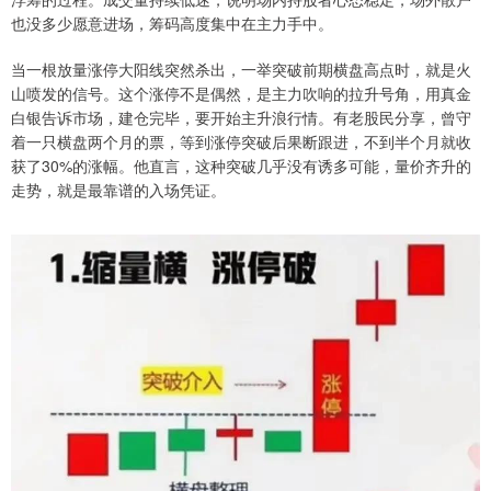
也没多少愿意进场，筹码高度集中在主力手中。
当一根放量涨停大阳线突然杀出，一举突破前期横盘高点时，就是火
山喷发的信号。这个涨停不是偶然，是主力吹响的拉升号角，用真金
白银告诉市场，建仓完毕，要开始主升浪行情。有老股民分享，曾守
着一只横盘两个月的票，等到涨停突破后果断跟进，不到半个月就收
获了30%的涨幅。他直言，这种突破几乎没有诱多可能，量价齐升的
走势，就是最靠谱的入场凭证。