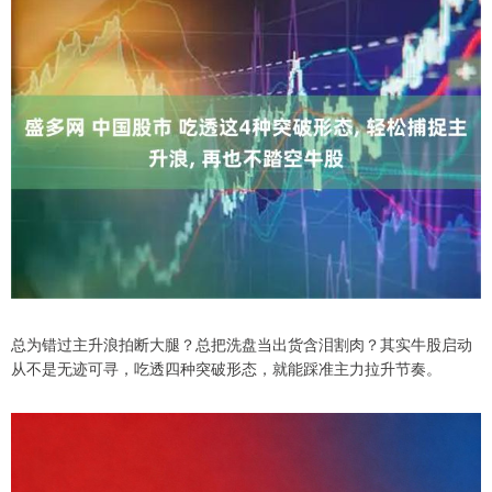
总为错过主升浪拍断大腿？总把洗盘当出货含泪割肉？其实牛股启动
从不是无迹可寻，吃透四种突破形态，就能踩准主力拉升节奏。