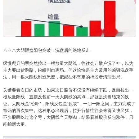
△△△大阴砸盘阳包突破：洗盘后的绝地反击
缓慢爬升的票突然拉出一根放量大阴线，往往会让散户慌了神，以为
主力要出货跑路，纷纷割肉离场。但这恰恰是主力常用的凶狠洗盘手
法，用一根大阴线制造恐慌，把那些不坚定的持股者清理出局。
关键要看次日的走势，如果次日股价不仅没有继续下跌，反而拉出一
根放量阳线，直接反包前一天大阴线的高点，那就是洗盘结束的铁
证。大阴线是“恐吓”，阳线反包是“反攻”，一阴一阳之间，主力完成了
筹码的再次集中。这种形态出现后，拉升行情往往会来得又快又猛，
不少股民吃过这个亏，大阴线当天割肉，结果看着股价反包涨停，只
能拍断大腿。