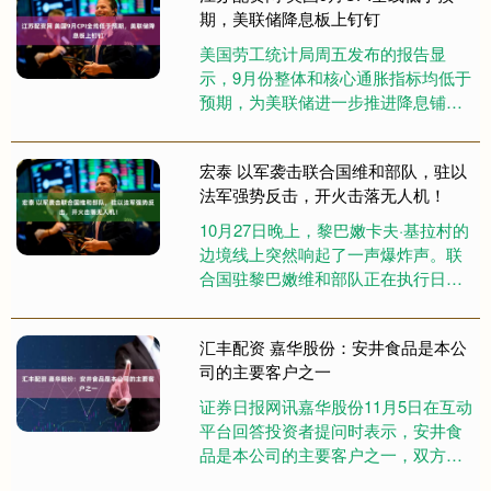
期，美联储降息板上钉钉
美国劳工统计局周五发布的报告显
示，9月份整体和核心通胀指标均低于
预期，为美联储进一步推进降息铺平
了道路。这是政府停摆以来第一份重
磅数据。 美国9月未季调CPI年....
宏泰 以军袭击联合国维和部队，驻以
法军强势反击，开火击落无人机！
10月27日晚上，黎巴嫩卡夫·基拉村的
边境线上突然响起了一声爆炸声。联
合国驻黎巴嫩维和部队正在执行日常
巡逻任务时，遭到了来自以色列方向
的袭击。一个以色列的无人机....
汇丰配资 嘉华股份：安井食品是本公
司的主要客户之一
证券日报网讯嘉华股份11月5日在互动
平台回答投资者提问时表示，安井食
品是本公司的主要客户之一，双方已
建立良好的合作关系。公司目前在手