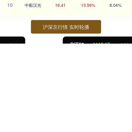
10
中船汉光
16.41
13.56%
8.04%
沪深京行情 实时轮播
北证50
1115.17
-4.29
-0.38%
关注 新宝配资