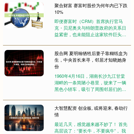
聚合财富 赛富时股价为何年内已下跌
选....
10%
即便赛富时（CRM）首席执行官马
克・贝尼奥夫与特朗普政府的关系日
益紧密，也未能阻止这家软件巨头的
股价持续下滑。 今年以来，赛富时股
价已累计下跌约 10%，市场担....
股合网 夏明翰牺牲后妻子靠糊纸盒为
生，中央首长来寻，邻居才知晓她身
份
1960年4月16日，湖南长沙九江甘棠
湖畔的一条简陋小巷里，驶来了一辆
黑色小轿车，吸引了周围邻居们的目
光，大家纷纷聚集过来，热切地观看
着。中央首长来了！一个声音....
大智慧配资 创业板, 或将迎来, 春劫行
情
最近几天，感觉越来越不妙了！ 首先
高层说了：“要长牛，不要疯牛”， 我