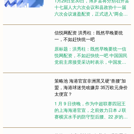
1月29日至30日，博罗县将分别召开县
十七届人大六次会议和县政协十一届
六次会议速盈配资，正式进入“两会时
间”。其中，中国人民政治协商会议第
十一届博罗县委员会第六....
信悦网配资 洪秀柱：既然早晚要统
一，不如赶快统一吧
原标题：洪秀柱：既然早晚要统一信
悦网配资，不如赶快统一吧 中国国民
党前主席接受采访时表示，中国发展
势头如旭日东升，两岸统一为期不
远。“既然早晚要统一，不如赶快统....
策略池 海港官宣非洲黑又硬“兽腰”加
盟，海港球迷凭啥嫌弃 35万欧元身价
太便宜？
1 月 9 日傍晚，作为中超联赛四冠王
的上海海港官宣，之前效力日本 J 联
赛横滨水手的防守型后腰、22 岁的多
哥国脚，以租借方式加盟。这位防守
能力突出的非洲 “....