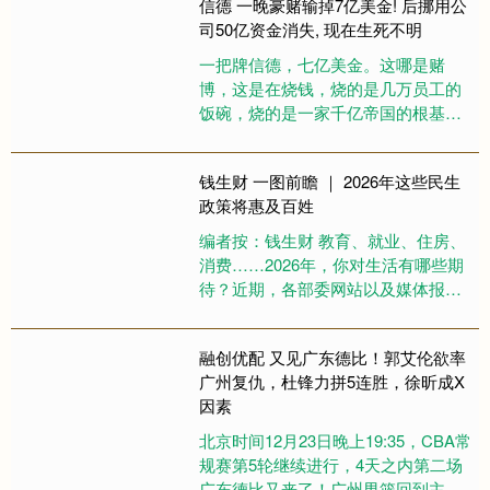
信德 一晚豪赌输掉7亿美金! 后挪用公
司50亿资金消失, 现在生死不明
一把牌信德，七亿美金。这哪是赌
博，这是在烧钱，烧的是几万员工的
饭碗，烧的是一家千亿帝国的根基。
2018年，塞班岛的赌桌上，金立创始
人刘立荣把最后的筹码推了出去....
钱生财 一图前瞻 ｜ 2026年这些民生
政策将惠及百姓
编者按：钱生财 教育、就业、住房、
消费……2026年，你对生活有哪些期
待？近期，各部委网站以及媒体报道
释放了一系列“惠民、利民、便民”政策
信号。一起来看看!....
融创优配 又见广东德比！郭艾伦欲率
广州复仇，杜锋力拼5连胜，徐昕成X
因素
北京时间12月23日晚上19:35，CBA常
规赛第5轮继续进行，4天之内第二场
广东德比又来了！广州男篮回到主