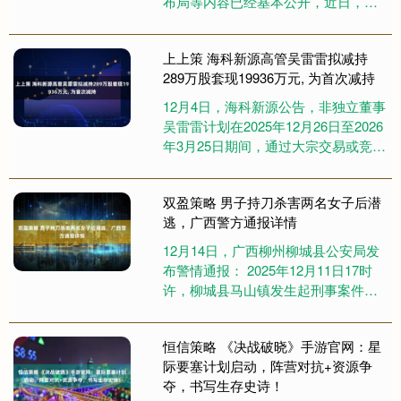
布局等内容已经基本公开，近日，该
项目更多数据等内容披露，项目由青
岛万马高分子材料有限公司建设，....
上上策 海科新源高管吴雷雷拟减持
289万股套现19936万元, 为首次减持
12月4日，海科新源公告，非独立董事
吴雷雷计划在2025年12月26日至2026
年3月25日期间，通过大宗交易或竞价
交易方式减持不超过2.89万股，占总
股本的0....
双盈策略 男子持刀杀害两名女子后潜
逃，广西警方通报详情
12月14日，广西柳州柳城县公安局发
布警情通报： 2025年12月11日17时
许，柳城县马山镇发生起刑事案件。
经查，犯罪嫌疑人李某(男，54岁)持
刀对黄某某(女....
恒信策略 《决战破晓》手游官网：星
际要塞计划启动，阵营对抗+资源争
夺，书写生存史诗！