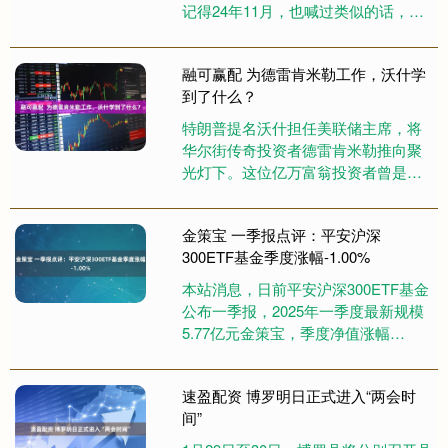
记得24年11月，也喊过类似的话，后
来市场..... 而这次是在4200点，沪指
也止步在4....
融可赢配 为德雷肯米勒工作，沃什学
到了什么？
特朗普提名沃什担任美联储主席，将
华尔街传奇投资者德雷肯米勒推向聚
光灯下。这位亿万富翁投资者曾是沃
什长达十余年的老板，也是财政部长
贝森特的导师，他对数据的极度信
金策宝 一季报点评：平安沪深
任....
300ETF基金季度涨幅-1.00%
本站消息，日前平安沪深300ETF基金
公布一季报，2025年一季度最新规模
5.77亿元金策宝，季度净值涨幅
为-1.0%。 从业绩表现来看，平安沪
深300ETF基....
速盈配资 博罗明日正式进入“两会时
间”