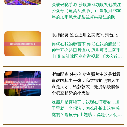
决战破晓手游-获取游戏领取礼包关注
公众号（迪莫互娱助手） 当银河2800
年的太阳风暴撕裂兰肯纳斯星的防护
罩，变异生物如潮水般涌出，人类文
明在废墟中挣扎求生——这....
股神配资 这么近那么美 随时到台北
你就在我的舷窗下 你就在我的舰艏前
伸手可掬起日月潭水 迈步可登上阿里
山顶 东部战区发布微视频 《这么近那
么美 随时到台北》 动动你的手指 给
【青春昆明】吧~ ....
浙商配资 莎莎的所有照片中这是我最
喜欢的其中一张，我觉得拍照的人简
直是天才，给莎莎装上翅膀活脱脱像
个凌空起势的小天使
这照片是真绝了，我现在盯着看，脑
子里就一个想法，怎么能拍出这种感
觉的？给孩子p上翅膀，说是小天使下
凡，我都信。我一直觉得，国乒队
里，莎莎就是那种，怎么说呢，天