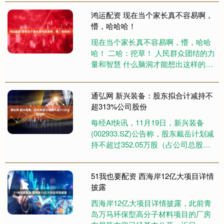
订单情况良好，能够满足正常生....
鸿运配资 现在当个家长真不容易啊，
懵，哈哈哈！
现在当个家长真不容易啊，懵，哈哈
哈！ 二哈：挖草！ 人民群众团结的力
量和智慧 什么脑洞才能想出这样的吃
法？还有谁会去买这东西啊，实在不
理解 展开剩余90% 似乎....
通弘网 新兴装备：股东拟合计减持不
超313%公司股份
每经AI快讯，11月19日，新兴装备
(002933.SZ)公告称，股东戴岳计划减
持不超过352.05万股（占公司总股本
的3.00%），股东张进计划减持不超
过15....
51我也要配资 西海岸12亿大项目详情
披露
西海岸12亿大项目详情披露，此前青
岛万马环保型高分子材料项目的厂房