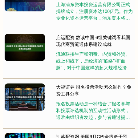
上海浦东资本投资运营有限公司正式
揭牌成立，注册资本达100亿元。作为
专业化资本运营平台，浦东资本将
以“存量资产运营、市值管理、外部董
事专业管理”三大核心功能为支....
启运配资 数读中国 6组关键词看我国
现代商贸流通体系建设成就
流通联接生产和消费、内贸和外贸、
线上和线下，是经济的“筋络”和“血
脉”，对于中国这样的超大规模经济体
而言尤为重要。如今，商贸流通已成
为我国经济社会发展重要支柱，....
大福证券 报名投票活动怎么制作？免
费工具分享
报名投票活动是一种结合了报名参与
和投票评选机制的互动性活动形式，
通常由组织者发起，参与者通过提交
报名信息加入活动，再由公众对报名
者进行投票，最终根据票数或综合
江苏配资网 美国9月CPI全线低于预
评....