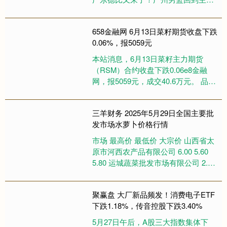
场，迎战广东男篮。在上一场3分惜败
的情况下，此番再战....
658金融网 6月13日菜籽期货收盘下跌
0.06%，报5059元
本站消息，6月13日菜籽主力期货
（RSM）合约收盘下跌0.06e8金融
网，报5059元，成交40.6万元。 品种
简介：菜籽期货是在期货交易所上市
交易的以油菜籽为....
三羊财务 2025年5月29日全国主要批
发市场水萝卜价格行情
市场 最高价 最低价 大宗价 山西省太
原市河西农产品有限公司 6.00 5.60
5.80 运城蔬菜批发市场有限公司 2.60
2.20 2.40 金昌市金川天....
聚赢盘 大厂新品频发！消费电子ETF
下跌1.18%，传音控股下跌3.40%
5月27日午后，A股三大指数集体下