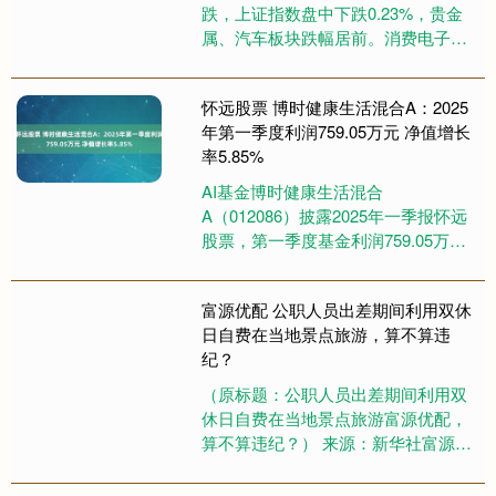
跌，上证指数盘中下跌0.23%，贵金
属、汽车板块跌幅居前。消费电子低
迷，截至14点33分，消费电子
ETF（159732）下跌1....
怀远股票 博时健康生活混合A：2025
年第一季度利润759.05万元 净值增长
率5.85%
AI基金博时健康生活混合
A（012086）披露2025年一季报怀远
股票，第一季度基金利润759.05万
元，加权平均基金份额本期利润
0.0315元。报告期内，基金....
富源优配 公职人员出差期间利用双休
日自费在当地景点旅游，算不算违
纪？
（原标题：公职人员出差期间利用双
休日自费在当地景点旅游富源优配，
算不算违纪？） 来源：新华社富源优
配 “出差期间利用双休日自费在当地景
点旅游，算不算违纪？” 这....