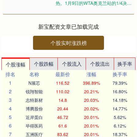
热。1月9日的WTA奥克兰站的1/4决赛
中，她在首盘取胜，第二盘比分领先
时，对手琼斯宣布因伤....
新宝配资文章已加载完成
个股实时涨跌榜
个股跌幅
个股流入
个股流出
换手率
个股涨幅
排名
名称
最新价
涨幅
换手率
1
N展芯
116.52
396.89%
79.39%
2
锐翔智能
110.02
20.21%
16.80%
3
志特新材
14.8
20.03%
14.18%
4
博腾股份
20.44
20.02%
14.77%
5
近岸蛋白
46.72
20.01%
5.62%
6
毕得医药
61.6
20.01%
6.12%
7
五洲医疗
83.62
20.01%
18.37%