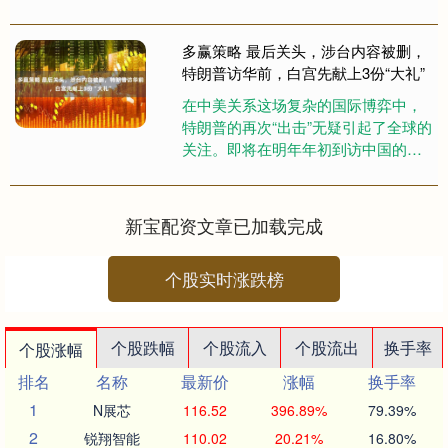
要因公司自动化设备面临需求波动的
挑战。 ....
多赢策略 最后关头，涉台内容被删，
特朗普访华前，白宫先献上3份“大礼”
在中美关系这场复杂的国际博弈中，
特朗普的再次“出击”无疑引起了全球的
关注。即将在明年年初到访中国的他
多赢策略，如今已成为舆论焦点。可
就在他还没踏上北京的土地，白....
新宝配资文章已加载完成
个股实时涨跌榜
个股跌幅
个股流入
个股流出
换手率
个股涨幅
排名
名称
最新价
涨幅
换手率
1
N展芯
116.52
396.89%
79.39%
2
锐翔智能
110.02
20.21%
16.80%