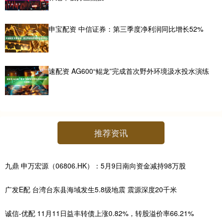
申宝配资 中信证券：第三季度净利润同比增长52%
速配资 AG600“鲲龙”完成首次野外环境汲水投水演练
推荐资讯
九鼎 申万宏源（06806.HK）：5月9日南向资金减持98万股
广发E配 台湾台东县海域发生5.8级地震 震源深度20千米
诚信-优配 11月11日益丰转债上涨0.82%，转股溢价率66.21%