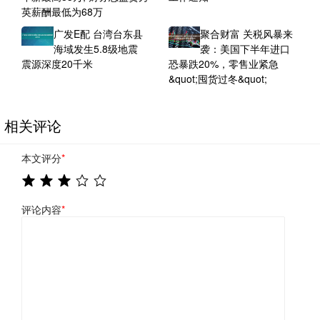
英薪酬最低为68万
广发E配 台湾台东县
聚合财富 关税风暴来
海域发生5.8级地震
袭：美国下半年进口
震源深度20千米
恐暴跌20%，零售业紧急
&quot;囤货过冬&quot;
相关评论
本文评分
*
评论内容
*