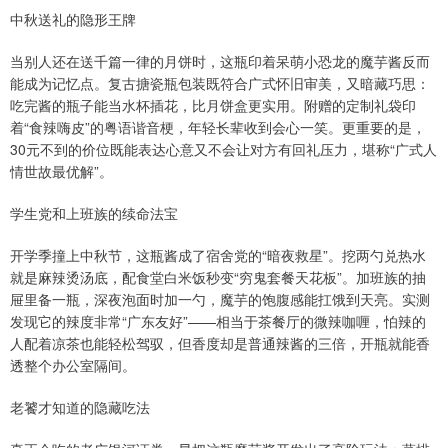
中秋送礼的隐形王牌
当别人还在送千篇一律的月饼时，这瓶印着呆萌小恐龙的魔芋酱反而
能成为记忆点。复古搪瓷瓶包装既符合广式怀旧审美，又暗藏巧思：
吃完酱的瓶子能当水杯插花，比月饼盒更实用。附赠的定制礼袋印
着“食辣嗨皮”的粤语谐音梗，年轻长辈收到会心一笑。更重要的是，
30元不到的价位既能表达心意又不会让对方有回礼压力，堪称“广式人
情世故最优解”。
学生党和上班族的续命法宝
开学季撞上中秋节，这瓶酱成了宿舍党的“暗夜救星”。挖两勺兑热水
就是麻辣烫汤底，配食堂白米饭秒变“穷鬼套餐天花板”。加班族的抽
屉里备一瓶，深夜泡面时加一勺，魔芋的饱腹感能扛饿到天亮。实测
发现它的辣度非常“广东友好”——相当于茶餐厅的微辣咖喱，怕辣的
人配着凉茶也能轻松驾驭，但香度却是普通辣酱的三倍，开瓶就能香
透整个办公室隔间。
老饕才知道的隐藏吃法