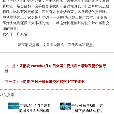
真正会吃的老广银河证券，早把这瓶魔芋酱开发出了高阶玩法：蒸排
骨时铺一层当酱料，魔芋粒会吸收肉汁变得糯叽叽；打边炉时调进蘸
料碗，比沙茶酱更解腻；甚至有人拿来炒通菜，比虾酱炒的更野味。
中秋烧烤局上，它更是万能CP——刷在烤鸡翅上是广式蜜汁变奏版，
蘸烤生蚝则还原了大排档的镬气，就连烤棉花糖都能被它带出咸甜交
织的惊喜。
发布于：广东省
新宝配资提示：文章来自网络，不代表本站观点。
上一篇：
乐配资 2025年9月18日全国主要批发市场珍宝蟹价格行
情
下一篇：
上尚策 三只松鼠向港交所提交上市申请书
相关文章
广发E配 台湾台东县
牛顺网 搞笑GIF：这
海域发生5.8级地震
手机下灵通幽冥府，