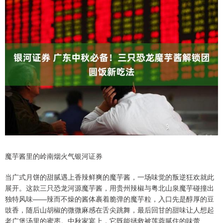
魔芋酱里的岭南烟火气银河证券
当广式月饼的甜腻遇上香辣鲜爽的魔芋酱，一场味觉的叛逆狂欢就此
展开。这款三只恐龙河源魔芋酱，用贵州辣椒与粤北山泉魔芋碰撞出
独特风味——辣而不燥的酱体裹着脆弹的魔芋粒，入口先是醇厚的豆
豉香，随后山胡椒的微微麻感在舌尖跳舞，最后回甘的甜味让人想起
老广煲汤里的蜜枣。中秋家宴上，它既能拯救被莲蓉腻住的味蕾