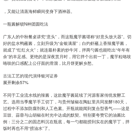
，又能让清蒸海鲜瞬间变身下酒神器。
一瓶酱解锁N种团圆吃法
广东人的中秋餐桌讲究“意头”，而这瓶魔芋酱堪称“好意头放大器”。切
好的盐水鸭蘸酱，立刻升级为“金银满屋”；白灼虾蘸上香辣魔芋酱，
就成了“红红火火”；就连最朴素的炒牛河，拌两勺酱也能吃出“年年有
余”的丰足感。更绝的是深夜赏月时，用它拌个出前一丁，魔芋粒咯吱
咯吱的口感配上公仔面的滑溜，比月饼更解乡愁。
古法工艺的现代演绎银河证券
展开剩余57%
不同于工业流水线的辣酱，这款魔芋酱延续了河源客家传统发酵工
艺。选用当季魔芋手工切丁，与贵州皱椒在陶缸里共同发酵180天，
过程中不添加防腐剂和人工色素。开瓶就能闻到复合型香气——这是
豆豉、蒜蓉与山胡椒在时光中达成的默契。特别要夸赞它的油酱比
例：三分之二的固态料沉在瓶底，每一勺都能捞到实在的魔芋丁，拌
饭时再也不用“捞油水”了。