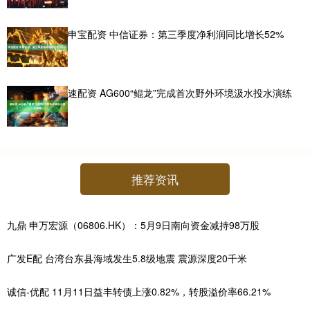
申宝配资 中信证券：第三季度净利润同比增长52%
速配资 AG600“鲲龙”完成首次野外环境汲水投水演练
推荐资讯
九鼎 申万宏源（06806.HK）：5月9日南向资金减持98万股
广发E配 台湾台东县海域发生5.8级地震 震源深度20千米
诚信-优配 11月11日益丰转债上涨0.82%，转股溢价率66.21%